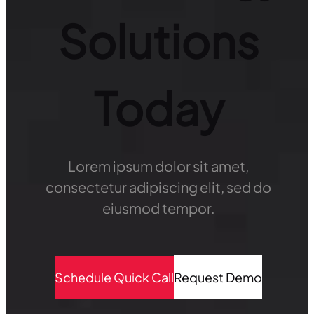
Solutions
Today
Lorem ipsum dolor sit amet,
consectetur adipiscing elit, sed do
eiusmod tempor.
Schedule Quick Call
Request Demo